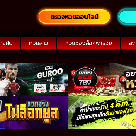
ตรวจหวยออนไลน์
ายฝัน
หวยลาว
หวยซองล็อคพารวย
สถ