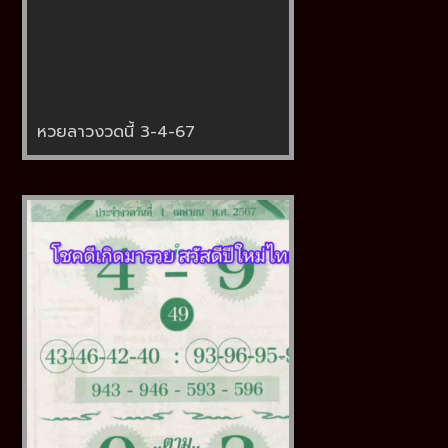
หวยลาวงวดนี้ 3-4-67