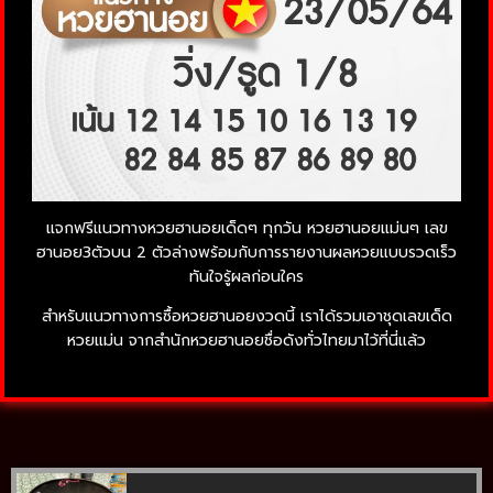
แจกฟรีแนวทางหวยฮานอยเด็ดๆ ทุกวัน หวยฮานอยแม่นๆ เลข
ฮานอย3ตัวบน 2 ตัวล่างพร้อมกับการรายงานผลหวยแบบรวดเร็ว
ทันใจรู้ผลก่อนใคร
สำหรับแนวทางการซื้อหวยฮานอยงวดนี้ เราได้รวมเอาชุดเลขเด็ด
หวยแม่น จากสำนักหวยฮานอยชื่อดังทั่วไทยมาไว้ที่นี่แล้ว