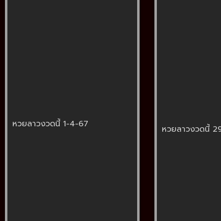
หวยลาวงวดนี้ 1-4-67
หวยลาวงวดนี้ 2