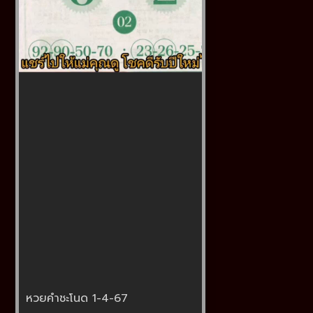
หวยคำชะโนด 1-4-67