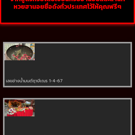
หวยฮานอยชื่อดังทั่วประเทศไว้ให้คุณฟรีๆ
เลขอ่างน้ำมนต์ฤาษีเณร 1-4-67