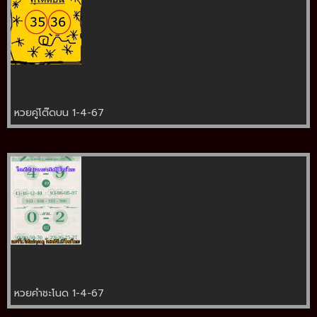
หวยคู่โต๊ดบน 1-4-67
หวยคำชะโนด 1-4-67