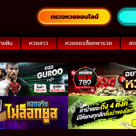
ตรวจหวยออนไลน์
ายฝัน
หวยลาว
หวยซองล็อคพารวย
สถ