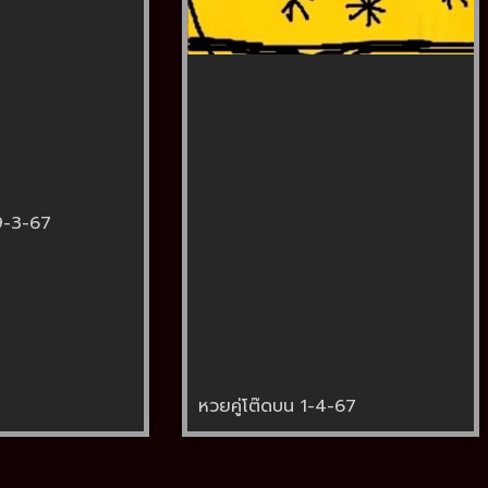
9-3-67
หวยคู่โต๊ดบน 1-4-67