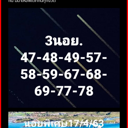
กัน มีมาให้อัพเดทกันทุกงวด