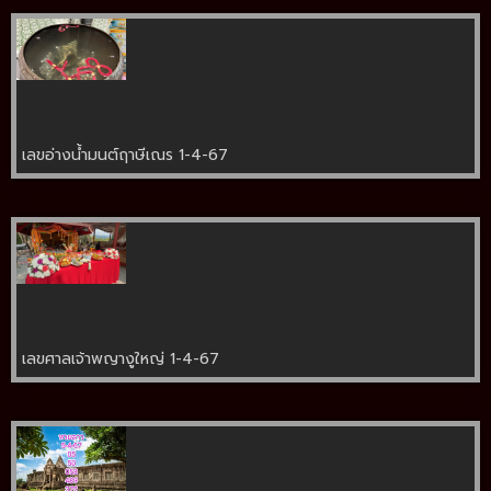
เลขอ่างน้ำมนต์ฤาษีเณร 1-4-67
เลขศาลเจ้าพญางูใหญ่ 1-4-67