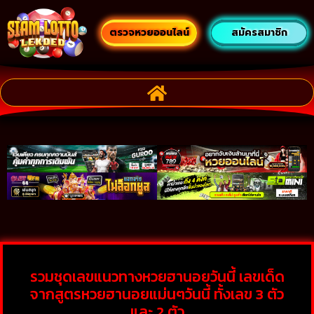
ตรวจหวยออนไลน์
สมัครสมาชิก
รวมชุดเลขแนวทางหวยฮานอยวันนี้ เลขเด็ด
จากสูตรหวยฮานอยแม่นๆวันนี้ ทั้งเลข 3 ตัว
และ 2 ตัว