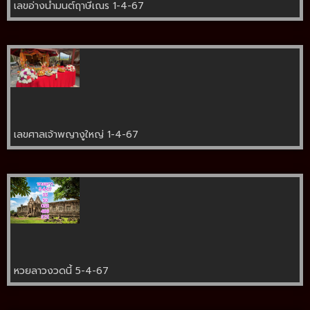
เลขอ่างน้ำมนต์ฤาษีเณร 1-4-67
เลขศาลเจ้าพญางูใหญ่ 1-4-67
หวยลาวงวดนี้ 5-4-67