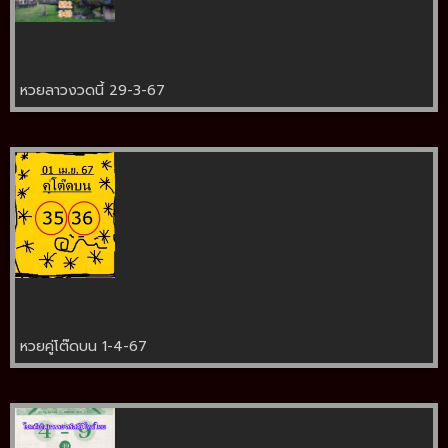
หวยลาวงวดนี้ 29-3-67
หวยคู่โต๊ดบน 1-4-67