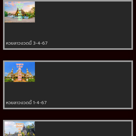
หวยลาวงวดนี้ 3-4-67
หวยลาวงวดนี้ 1-4-67