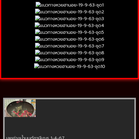
เลขอ่างน้ำมนต์ฤาษีเณร 1-4-67