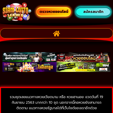
ตรวจหวยออนไลน์
สมัครสมาชิก
รวมชุดเลขแนวทางหวยเวียดนาม หรือ หวยฮานอย งวดวันที่ 19
กันยายน 2563 มากกว่า 10 ชุด นอกจากนี้คอหวยยังสามารถ
ติดตาม แนวทางหวยรัฐบาลได้ที่เว็บไซต์ของเราอีกด้วย