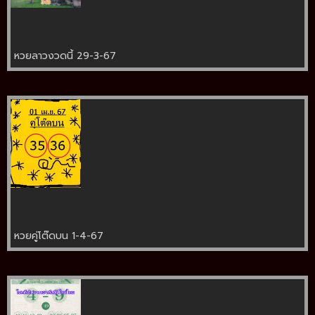
หวยลาวงวดนี้ 29-3-67
หวยคู่โต๊ดบน 1-4-67