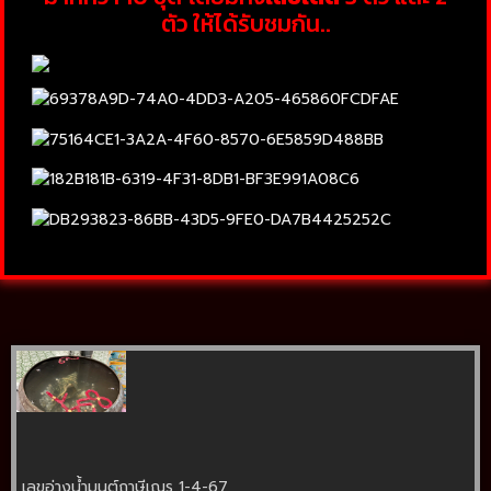
ตัว ให้ได้รับชมกัน..
เลขอ่างน้ำมนต์ฤาษีเณร 1-4-67