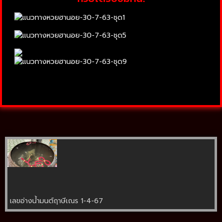
เลขอ่างน้ำมนต์ฤาษีเณร 1-4-67