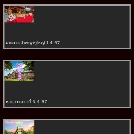
เลขศาลเจ้าพญางูใหญ่ 1-4-67
หวยลาวงวดนี้ 5-4-67