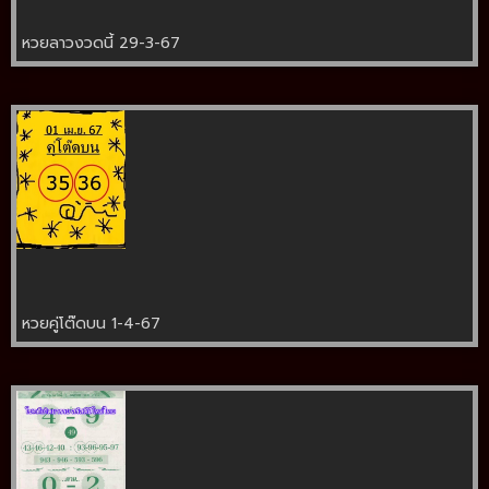
หวยลาวงวดนี้ 29-3-67
หวยคู่โต๊ดบน 1-4-67