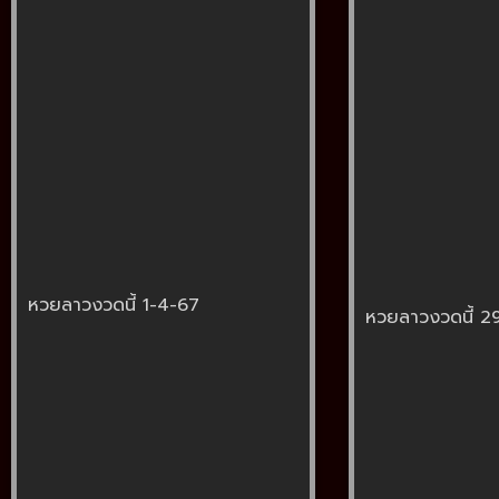
หวยลาวงวดนี้ 1-4-67
หวยลาวงวดนี้ 2