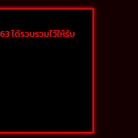
 ได้รวบรวมไว้ให้รับ