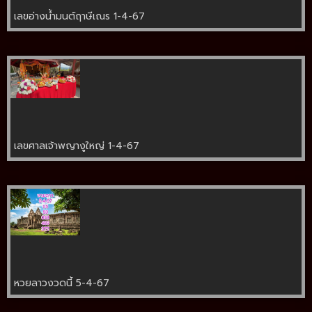
เลขอ่างน้ำมนต์ฤาษีเณร 1-4-67
เลขศาลเจ้าพญางูใหญ่ 1-4-67
หวยลาวงวดนี้ 5-4-67