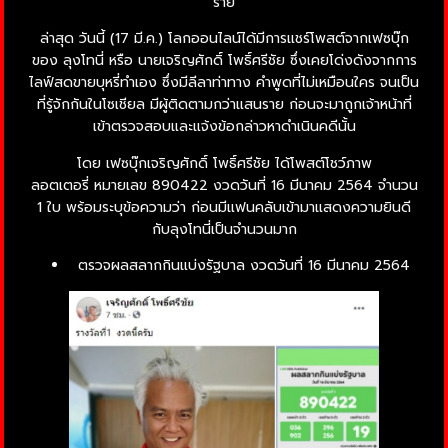
ราย
ล่าสุด วันนี้ (17 มี.ค.) โลกออนไลน์ได้มีการแชร์โพสต์จากเฟซบุ๊ก
ของ ลุงโทนี่ หรือ นายเจริญศักดิ์ โพธิ์ศรีชัย ซึ่งเคยโด่งดังจากการ
ไลฟ์สดขายบุหรี่ทำเอง ซึ่งมีลีลาท่าทาง คำพูดที่ไม่เหมือนใคร จนเป็น
ที่รู้จักกันในโซเชียล มีผู้ติดตามกว่าแสนราย ก่อนจะมาถูกเจ้าหน้าที่
เข้าตรวจสอบและแจ้งข้อกล่าวหาดำเนินคดีนั้น
โดย เฟซบุ๊กเจริญศักดิ์ โพธิ์ศรีชัย ได้โพสต์โชว์ภาพ
ลอตเตอรี่ หมายเลข 890422 งวดวันที่ 16 มีนาคม 2564 จำนวน
1 ใบ พร้อมระบุข้อความว่า ก่อนมีแฟนคลับเข้ามาแสดงความยินดี
กับลุงโทนี่เป็นจำนวนมาก
ตรวจผลสลากกินแบ่งรัฐบาล งวดวันที่ 16 มีนาคม 2564