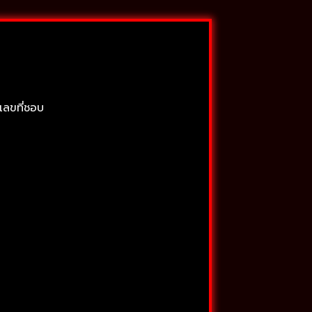
เลขที่ชอบ