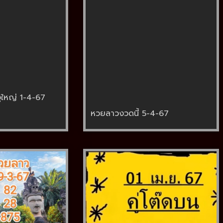
ูใหญ่ 1-4-67
หวยลาวงวดนี้ 5-4-67