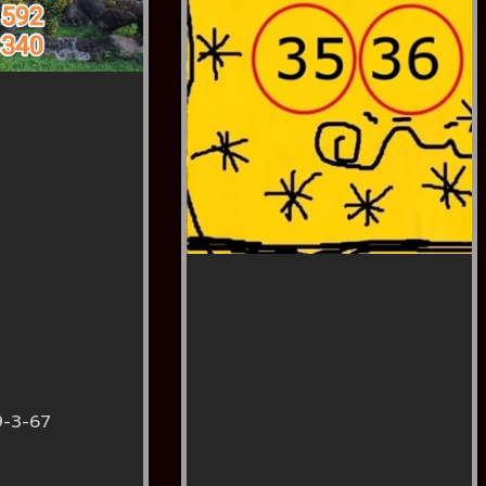
9-3-67