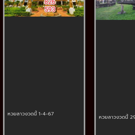
หวยลาวงวดนี้ 1-4-67
หวยลาวงวดนี้ 2