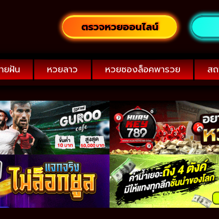
ตรวจหวยออนไลน์
ายฝัน
หวยลาว
หวยซองล็อคพารวย
สถ