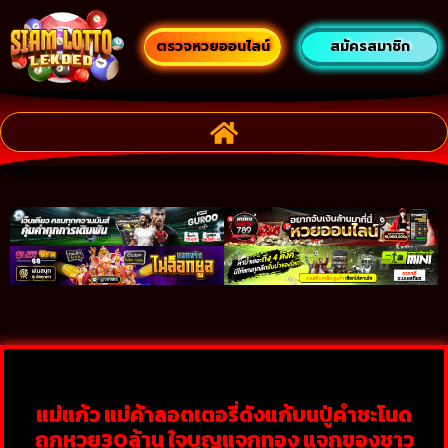
ตรวจหวยออนไลน์
สมัครสมาชิก
แม่แก้ว แม่ค้าลอตเตอรี่ดังแก้บนปู่คำชะโนด
ถูกหวย30ล้าน ใจบุญแจกทอง แจกของชาว