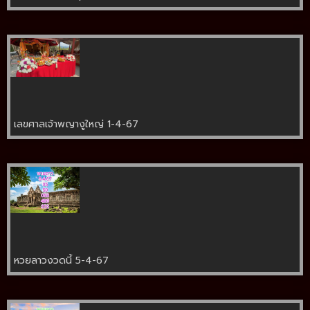
เลขศาลเจ้าพญางูใหญ่ 1-4-67
หวยลาวงวดนี้ 5-4-67