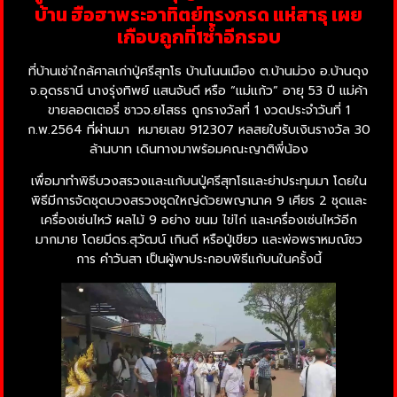
บ้าน ฮือฮาพระอาทิตย์ทรงกรด แห่สาธุ เผย
เกือบถูกที่1ซ้ำอีกรอบ
ที่บ้านเช่าใกล้ศาลเก่าปู่ศรีสุทโธ บ้านโนนเมือง ต.บ้านม่วง อ.บ้านดุง
จ.อุดรธานี นางรุ่งทิพย์ แสนจันดี หรือ “แม่แก้ว” อายุ 53 ปี แม่ค้า
ขายลอตเตอรี่ ชาวจ.ยโสธร ถูกรางวัลที่ 1 งวดประจำวันที่ 1
ก.พ.2564 ที่ผ่านมา หมายเลข 912307 หลสยใบรับเงินรางวัล 30
ล้านบาท เดินทางมาพร้อมคณะญาติพี่น้อง
เพื่อมาทำพิธีบวงสรวงและแก้บนปู่ศรีสุทโธและย่าประทุมมา โดยใน
พิธีมีการจัดชุดบวงสรวงชุดใหญ่ด้วยพญานาค 9 เศียร 2 ชุดและ
เครื่องเซ่นไหว้ ผลไม้ 9 อย่าง ขนม ไข่ไก่ และเครื่องเซ่นไหว้อีก
มากมาย โดยมีดร.สุวัฒน์ เกินดี หรือปู่เขียว และพ่อพราหมณ์ชว
การ คำวันสา เป็นผู้พาประกอบพิธีแก้บนในครั้งนี้