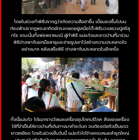
โดยในช่วงทำพิธีปรากฎว่าเกิดความฮือฮาขึ้น เมื่อมองขึ้นไปบน
ท้องฟ้าปรากฏพระอาทิตย์ทรงกลดอยู่เหนือโต๊ะพิธีบวงสรวงปู่ศรีสุ
ทโธ ขณะนั้นทั้งพ่อพราหมณ์ ผู้ทำพิธี แม่แก้วและชาวบ้านที่มาร่วม
พิธีต่างพากันยกมือสาธุและถ่ายรูปเอาไว้สร้างความประหลาดใจ
อย่างมาก หลังเสร็จพิธี ต่างพากันประหลาดในอีกครั้ง
ทั้งนี้แม่แก้ว ได้แจกรางวัลและเครื่องอุปโภคบริโภค สิ่งของเครื่อง
ใช้ที่จำเป็นให้ชาวบ้านที่เดินทางมาคำชะโนด จนต้องต่อคิวเป็นแถว
ยาวเหยียด โดยในช่วงเย็นวันนี้ แม่แก้วได้จ้างคณะหมอลำชุดใหญ่