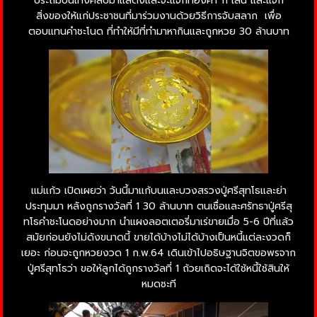
ประถมบันเทิงศิลป์มาแสดงและจะแจกทองคำ 11 เส้น และแจก
สิ่งของให้แก่ประชาชนที่มาร่วมงานด้วยวิธีการจับสลาก เพื่อ
ตอบแทนคำชะโนด ที่ทำให้มีที่ทำมาหากินและถูกหวย 30 ล้านบาท
แม่แก้ว เปิดเผยว่า วันนี้มาแก้บนและบวงสรวงปู่ศรีสุทโธและย่า
ประทุมมา หลังถูกรางวัลที่ 1 30 ล้านบาท ตนเชื่อและศรัทธาปู่ศรีสุ
ทโธคำชะโนดอย่างมาก นำแผงลอตเตอรี่มาเร่ขายเมื่อ 5-6 ปีที่แล้ว
สมัยก่อนยังไม่ดังขนาดนี้ ขายได้บ้างไม่ได้บ้างเป็นหนี้แต่ละงวดก็
เยอะ ก่อนจะถูกหวยงวด 1 ก.พ.64 เดินเข้าไปอธิษฐานจิตขอพรจาก
ปู่ศรีสุทโธว่า ขอให้ลูกได้ถูกรางวัลที่ 1 ถ้วยเถิดจะได้ใช้หนี้ใช้สินให้
หมดซะที