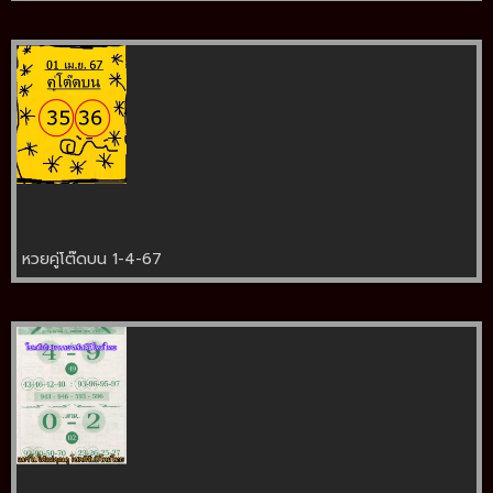
หวยคู่โต๊ดบน 1-4-67