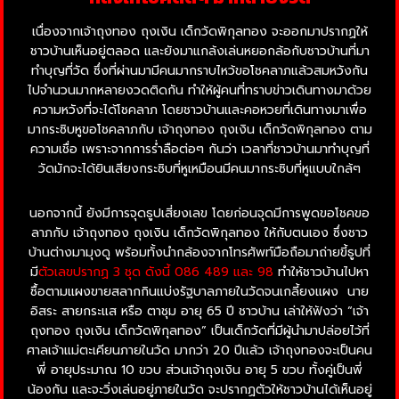
เนื่องจากเจ้าถุงทอง ถุงเงิน เด็กวัดพิกุลทอง จะออกมาปรากฏให้
ชาวบ้านเห็นอยู่ตลอด และยังมาแกล้งเล่นหยอกล้อกับชาวบ้านที่มา
ทำบุญที่วัด ซึ่งที่ผ่านมามีคนมากราบไหว้ขอโชคลาภแล้วสมหวังกัน
ไปจำนวนมากหลายงวดติดกัน ทำให้ผู้คนที่ทราบข่าวเดินทางมาด้วย
ความหวังที่จะได้โชคลาภ โดยชาวบ้านและคอหวยที่เดินทางมาเพื่อ
มากระซิบหูขอโชคลาภกับ เจ้าถุงทอง ถุงเงิน เด็กวัดพิกุลทอง ตาม
ความเชื่อ เพราะจากการร่ำลือต่อๆ กันว่า เวลาที่ชาวบ้านมาทำบุญที่
วัดมักจะได้ยินเสียงกระซิบที่หูเหมือนมีคนมากระซิบที่หูแบบใกล้ๆ
นอกจากนี้ ยังมีการจุดธูปเสี่ยงเลข โดยก่อนจุดมีการพูดขอโชคขอ
ลาภกับ เจ้าถุงทอง ถุงเงิน เด็กวัดพิกุลทอง ให้กับตนเอง ซึ่งชาว
บ้านต่างมามุงดู พร้อมทั้งนำกล้องจากโทรศัพท์มือถือมาถ่ายขี้ธูปที่
มี
ตัวเลขปรากฏ 3 ชุด
ดังนี้ 086 489 และ 98
ทำให้ชาวบ้านไปหา
ซื้อตามแผงขายสลากกินแบ่งรัฐบาลภายในวัดจนเกลี้ยงแผง นาย
อิสระ สายกระแส หรือ ตาชุม อายุ 65 ปี ชาวบ้าน เล่าให้ฟังว่า “เจ้า
ถุงทอง ถุงเงิน เด็กวัดพิกุลทอง” เป็นเด็กวัดที่มีผู้นำมาปล่อยไว้ที่
ศาลเจ้าแม่ตะเคียนภายในวัด มากว่า 20 ปีแล้ว เจ้าถุงทองจะเป็นคน
พี่ อายุประมาณ 10 ขวบ ส่วนเจ้าถุงเงิน อายุ 5 ขวบ ทั้งคู่เป็นพี่
น้องกัน และจะวิ่งเล่นอยู่ภายในวัด จะปรากฏตัวให้ชาวบ้านได้เห็นอยู่