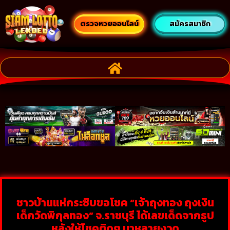
ตรวจหวยออนไลน์
สมัครสมาชิก
ชาวบ้านแห่กระซิบขอโชค “เจ้าถุงทอง ถุงเงิน
เด็กวัดพิกุลทอง” จ.ราชบุรี ได้เลขเด็ดจากธูป
หลังให้โชคติดๆ มาหลายงวด