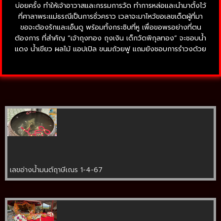
บ่อยครั้ง ทำให้เจ้าอาวาสและกรรมการวัด ทำการหล่อและนำมาตั้งไว้
ที่ศาลาพระแม่ธรณีเป็นการชั่วคราว เวลาจะมาไหว้ขอเลขเด็ดผู้ที่มา
ขอจะต้องรักและเอ็นดู พร้อมทั้งกระซิบที่หู เพื่อขอพรอย่างที่ตน
ต้องการ ที่สำคัญ “เจ้าถุงทอง ถุงเงิน เด็กวัดพิกุลทอง” จะชอบน้ำ
แดง น้ำเขียว ผลไม้ แอปเปิล ขนมถ้วยฟู แถมยังชอบการรำวงด้วย
เลขอ่างน้ำมนต์ฤาษีเณร 1-4-67