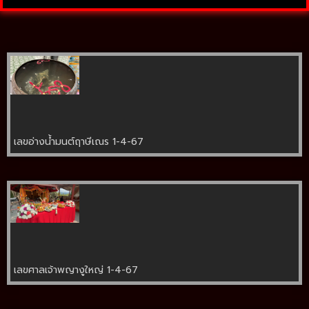
เลขอ่างน้ำมนต์ฤาษีเณร 1-4-67
เลขศาลเจ้าพญางูใหญ่ 1-4-67