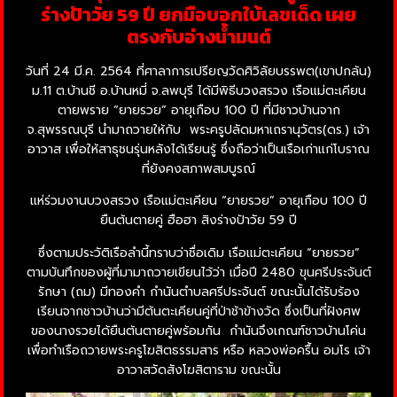
ร่างป้าวัย 59 ปี ยกมือบอกใบ้เลขเด็ด เผย
ตรงกับอ่างน้ำมนต์
วันที่ 24 มี.ค. 2564 ที่ศาลาการเปรียญวัดศิวิลัยบรรพต(เขาปกล้น)
ม.11 ต.บ้านชี อ.บ้านหมี่ จ.ลพบุรี ได้มีพิธีบวงสรวง เรือแม่ตะเคียน
ตายพราย “ยายรวย” อายุเกือบ 100 ปี ที่มีชาวบ้านจาก
จ.สุพรรณบุรี นำมาถวายให้กับ พระครูปลัดมหาเถรานุวัตร(ดร.) เจ้า
อาวาส เพื่อให้สาธุชนรุ่นหลังได้เรียนรู้ ซึ่งถือว่าเป็นเรือเก่าแก่โบราณ
ที่ยังคงสภาพสมบูรณ์
แห่ร่วมงานบวงสรวง เรือแม่ตะเคียน “ยายรวย” อายุเกือบ 100 ปี
ยืนต้นตายคู่ ฮือฮา สิงร่างป้าวัย 59 ปี
ซึ่งตามประวัติเรือลำนี้ทราบว่าชื่อเดิม เรือแม่ตะเคียน “ยายรวย”
ตามบันทึกของผู้ที่มามาถวายเขียนไว้ว่า เมื่อปี 2480 ขุนศรีประจันต์
รักษา (ถม) มีทองคำ กำนันตำบลศรีประจันต์ ขณะนั้นได้รับร้อง
เรียนจากชาวบ้านว่ามีต้นตะเคียนคู่ที่ป่าช้าข้างวัด ซึ่งเป็นที่ฝังศพ
ของนางรวยได้ยืนต้นตายคู่พร้อมกัน กำนันจึงเกณฑ์ชาวบ้านโค่น
เพื่อทำเรือถวายพระครูโฆสิตธรรมสาร หรือ หลวงพ่อครื้น อมโร เจ้า
อาวาสวัดสังโฆสิตาราม ขณะนั้น