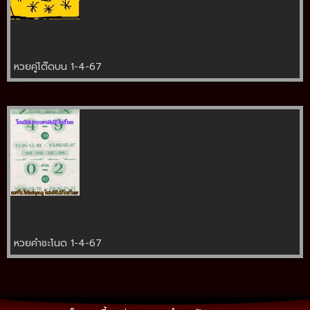
หวยคู่โต๊ดบน 1-4-67
หวยคำชะโนด 1-4-67