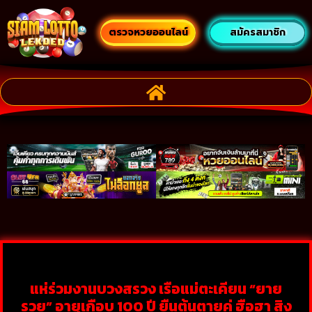
ตรวจหวยออนไลน์
สมัครสมาชิก
แห่ร่วมงานบวงสรวง เรือแม่ตะเคียน “ยาย
รวย” อายุเกือบ 100 ปี ยืนต้นตายคู่ ฮือฮา สิง