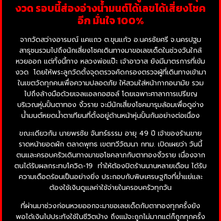
งวด รอบนี้ส่องอ่างน้ำมนต์ได้เลขได้เสี่ยงโชค
อีก มั่นใจ 100%
จากวัดสว่างอารมณ์ แคแถว ต.ขุนแก้ว อ.นครชัยศรี จ.นครปฐม
สาธุชนรวมไปถึงนักเสี่ยงโชคเดินทางมาขอเลขเด็ดในช่วงวันใกล้
หวยออก แต่ทั้งนี้ทาง หลวงพ่อแป๊ะ เจ้าอาวาส ยังมีมาตรการที่เข้ม
งวด โดยให้พระลูกวัดตั้งจุดตรวจคัดกรองตรวจผู้ที่เดินทางเข้ามา
ในเขตวัดทุกคนเพื่อความปลอดภัย ให้สวมใส่หน้ากากอนามัย รวม
ไปถึงล้างมือด้วยเจลแอลกอฮอล์ โดยเฉพาะศาลาการเปรียญ
บริเวณหุ่นปั้นตาทอง งิ้วราย จะมีนักเสี่ยงโชคมารุมล้อมเพื่อดูอ่าง
น้ำมนต์หยดน้ำตาเทียนที่ตั้งอยู่ด้านหน้าหุ่นปั้นกันอย่างต่อเนื่อง
ขณะเดียวกัน นายพรชัย จันทร์ธรรม อายุ 49 ปี เจ้าของร้านขาย
ราดหน้ายอดผัก ตลาดพุทธ เขตทวีวัฒนา กทม. เปิดเผยว่า วันนี้
ตนและครอบครัวเดินทางมาขอโชคลาภกับตาทองงิ้วราย เนื่องจาก
ตนได้รับผลกระทบโควิด-19 ทำให้ต้องปิดร้านนานหลายเดือน ได้รับ
ความเดือดร้อนเป็นอย่างยิ่ง ประกอบกับพิษเศรษฐกิจที่ย่ำแย่และ
ต้องใช้เงินดูแลค่าใช้จ่ายในครอบครัวทุกวัน
ที่ผ่านมาช่วงก่อนหวยออกจะมาขอเลขเด็ดกับตาทองทุกครั้งยัง
พอได้เงินไปประทังใช้ในชีวิตบ้าง ถึงแม้จะถูกไม่มากแต่ก็ถูกทุกครั้ง