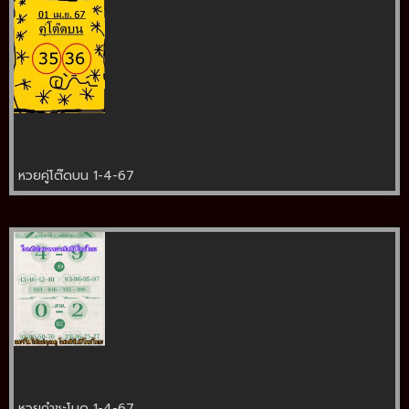
หวยคู่โต๊ดบน 1-4-67
หวยคำชะโนด 1-4-67