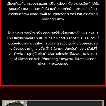
เสียงเกี่ยวกับการจอดรถและค่าปรับ หลังจากนั้น ร.ต.ธนวิชญ์ ได้ขับ
รถยนต์ออกจากบริเวณนั้นไป และไปจอดที่หน้าธนาคารกสิกรไทย
สาขาหนองฉาง และเดินลงไปเดินดูแผงลอตเตอรี่ ที่แม่ค้าวางขาย
เหลืออยู่ 1 แพง
โดย ร.ต.ธนวิชญ์เหมาซื้อ ลอตเตอรี่ที่เหลือยกแผงเป็นเงิน 7,000
บาท แล้วขับรถกลับบ้านไป จนกระทั่งเวลาประมาณ 19.00 น. วานนี้
ตนเองได้มาทราบจากไลน์กลุ่มว่า ร.ต.ธนวิชญ์ ที่ตนเองออกใบสั่ง
ไปเมื่อตอนบ่าย ถูกรางวัล ที่1 2 ใบ และไปลงบันทึกประจำวันไว้ที่
สภ.ทัพทัน ล่าสุดผู้สื่อข่าวติดต่อทางโทรศัพท์ไปสอบถาม ร.ต.ธน
วิชญ์ เบื้องต้นทราบว่า ได้เหมารถตู้เข้ากรุงเทพ ไปยังกองสลาก
เพื่อรับเงินรางวัลแล้ว