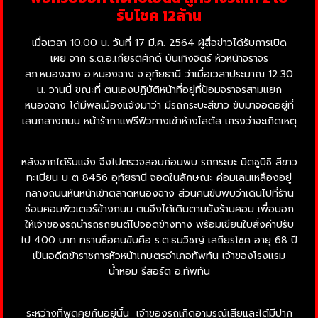
รับโชค 12ล้าน
เมื่อเวลา 10.00 น. วันที่ 17 มี.ค. 2564 ผู้สื่อข่าวได้รับการเปิด
เผย จาก ร.ต.อ.เกียรติศักดิ์ บันเทิงจิตร์ หัวหน้าจราจร
สภ.หนองฉาง อ.หนองฉาง จ.อุทัยธานี ว่าเมื่อเวลาประมาณ 12.30
น. วานนี้ ขณะที่ ตนเองปฏิบัติหน้าที่อยู่ที่ป้อมจราจรสามแยก
หนองฉาง ได้มีพลเมืองแจ้งมาว่า มีรถกระบะสีขาว ขับมาจอดอยู่ที่
เลนกลางถนน หน้าร้ากาแฟรีฟิวทางเข้าห้างโลตัส เกรงว่าจะเกิดเหตุ
หลังจากได้รับแจ้ง จึงไปตรวจสอบก่อนพบ รถกระบะ มิตซูบิซิ สีขาว
ทะเบียน บ ต 8456 อุทัยธานี จอดในลักษณะ ค่อมเลนเหลืองอยู่
กลางถนนหันหน้าเข้าตลาดหนองฉาง ส่วนคนขับพบว่าเดินไปที่ร้าน
ซ่อมคอมพิวเตอร์ข้างถนน ตนจึงได้เดินตามยังร้านคอม เพื่อบอก
ให้เจ้าของรถนำรถรถยนต์ไปจอดข้างทาง พร้อมเขียนใบสั่งค่าปรับ
ไป 400 บาท ทราบชื่อคนขับคือ ร.ต.ธนวิชญ์ เสถียรโชค อายุ 68 ปี
เป็นอดีตข้าราชการหัวหน้าเกษตรอำเภอทัพทัน เจ้าของโรงแรม
น้ำหอม รีสอร์ต อ.ทัพทัน
ระหว่างที่พูดคุยกันอยู่นั้น เจ้าของรถเกิดอามรณ์เสียและได้มีปาก