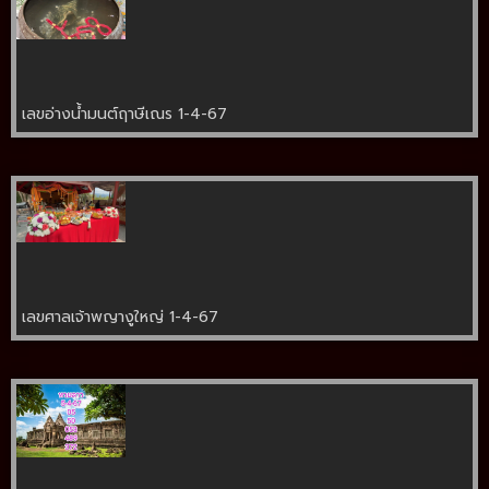
เลขอ่างน้ำมนต์ฤาษีเณร 1-4-67
เลขศาลเจ้าพญางูใหญ่ 1-4-67