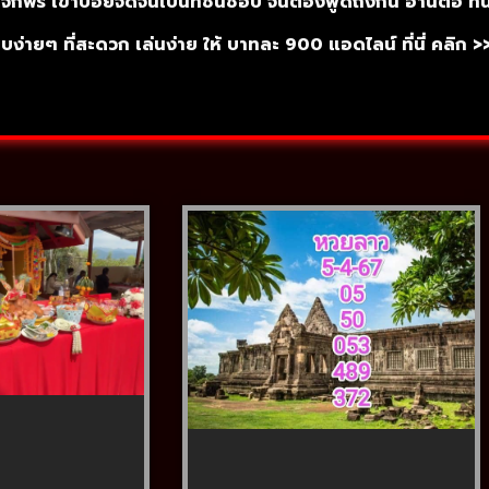
กฟรี เข้าบ่อยจัดจนเป็นที่ชื่นชอบ จนต้องพูดถึงกัน อ่านต่อ ที่นี
ายๆ ที่สะดวก เล่นง่าย ให้ บาทละ 900 แอดไลน์ ที่นี่ คลิก >