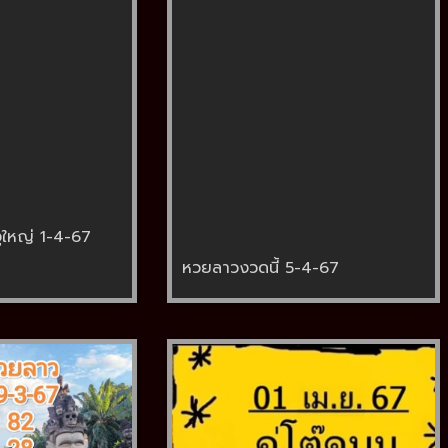
ูใหญ่ 1-4-67
หวยลาวงวดนี้ 5-4-67