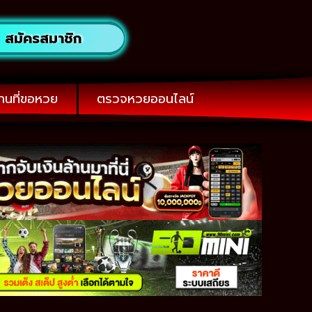
สมัครสมาชิก
านที่ขอหวย
ตรวจหวยออนไลน์