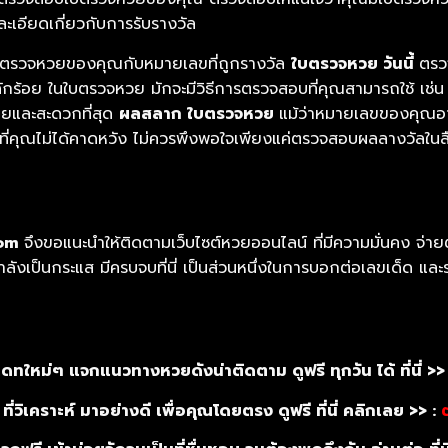
เอียดเกี่ยวกับการรับรางวัล
ตรวจหวยของคุณกับหมายเลขที่ถูกรางวัล
ใบตรวจหวย วันนี้
ตรว
หลักร้อย ในใบตรวจหวย มักจะมีวิธีการตรวจสอบที่คุณสามารถใช้ เช่
ายและสะดวกที่สุด
ผลสลาก ใบตรวจหวย
แม้ว่าหมายเลขของคุณอา
็กๆที่คุณไม่ได้คาดหวัง ไม่ควรพึงพอใจเพียงแค่ตรวจสอบผลลางวัล
com
จึงขอแนะนำให้ติดตามเว็บไซต์หวยออนไลน์ ที่มีความมั่นคง จ่า
เป็นกระแส มีครบจบที่นี่ เป็นส่วนหนึ่งในการบอกต่อเลขเด็ด และร่วม
เดทใหม่ๆ แจกแนวทางหวยดังน่าติดตาม ดูฟรี ทุกวัน ได้ ที่นี่ >>
่วิเคราะห์ มาอย่างดี เพื่อคุณโดยตรง ดูฟรี ที่นี่ คลิกเลย >> :