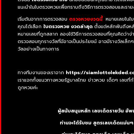
แนะนำในใบตรวจหวยเพื่อทราบถึงวิธีการตรวจสอบและรายละ
เริ่มต้นจากการตรวจสอบ
ตรวจหวยงวดนี้
หมายเลขในใบ
คุณได้เลือก
ใบตรวจหวย งวดล่าสุด
ตั้งแต่หลักพันถึง
หมายเลขที่ถูกสลาก ลองใช้วิธีการตรวจสอบที่คุณคิดว่าง่
ตรวจสอบทุกรางวัลที่มีอาจเป็นประโยชน์ อาจมีรางวัลเล
วัลอย่างเป็นทางการ
ทางทีมงานของเราจาก
https://siamlottolekded.
เราแจกทั้งแนวทางหวยรัฐบาลไทย ข่าวหวย เด็ดๆ เลขที่กำลัง
ถูกหวยค่ะ
ผู้สนับสนุนหลัก เลขเด็ดรายวัน อัพ
ท่านจะได้รับชม สูตรเลขเด็ดแม่นๆ ที