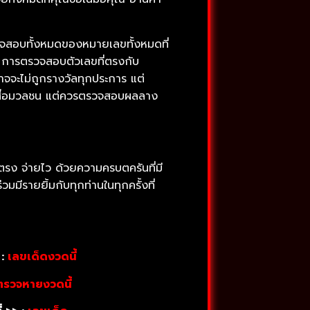
จสอบทั้งหมดของหมายเลขทั้งหมดที่
น การตรวจสอบตัวเลขที่ตรงกับ
จจะไม่ถูกรางวัลทุกประการ แต่
ในสื่อมวลชน แต่ควรตรวจสอบผลลาง
ยตรง จ่ายไว ด้วยความครบตครันที่มี
มีรายยิ้มกับทุกท่านในทุกครั้งที่
 :
เลขเด็ดงวดนี้
ตรวจหายงวดนี้