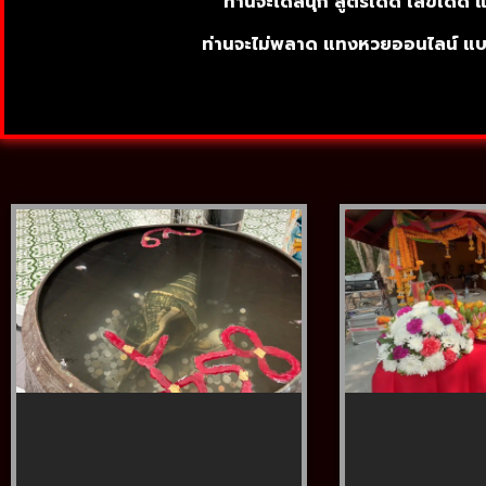
ท่านจะได้สนุก สูตรเด็ด เลขเด็ด แจ
ท่านจะไม่พลาด แทงหวยออนไลน์ แบบง่