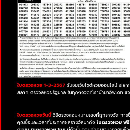
ใบตรวจหวย 1-3-2567
รับชมเว็บไซต์หวยออนไลน์ siamlo
สลาก ตรวจลหวยรัฐบาล ในทุกๆงวดที่เรานำมาอัพเดท แจกให
ใบตรวจหวยวันนี้
วิธีตรวจสอบหมายเลขที่ถูกรางวัล การซ
คุณซื้อและเวลาที่ประกาศผลรางวัลมาถึง
ใบตรวจหวย ฟรี
ดังนั้น
ใบตรวจหวย ไทย
นี่คือขั้นตอนที่คุณสามารถใช้