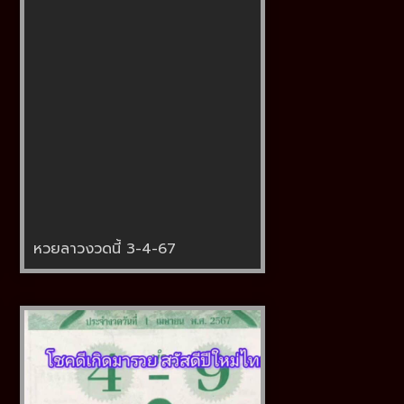
หวยลาวงวดนี้ 3-4-67