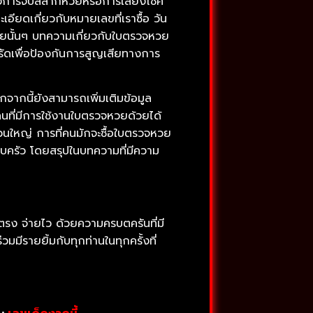
การจับสลากหวยหรือการเสี่ยงโชค
อียดเกี่ยวกับหมายเลขที่เราซื้อ วัน
หวยนั้นๆ บทความเกี่ยวกับใบตรวจหวย
ดเพื่อป้องกันการสูญเสียทางการ
กจากนี้ยังสามารถเพิ่มเติมข้อมูล
นที่มีการใช้งานใบตรวจหวยด้วยได้
วนใหญ่ การที่คนมักจะซื้อใบตรวจหวย
บครัว โดยสรุปในบทความที่มีความ
ยตรง จ่ายไว ด้วยความครบตครันที่มี
มีรายยิ้มกับทุกท่านในทุกครั้งที่