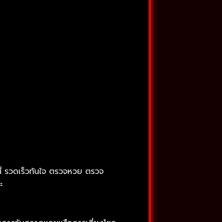
นี่ รวดเร็วทันใจ ตรวจหวย ตรวจ
ะ