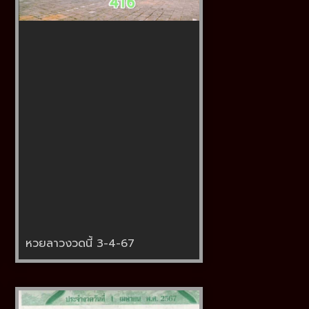
หวยลาวงวดนี้ 3-4-67