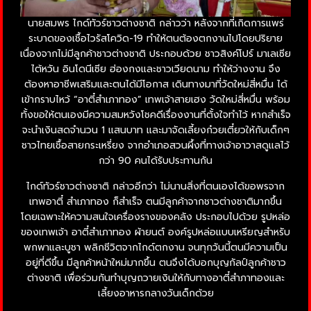
นายสมพร ไกด์ทัวร์ชาวต่างชาติ กล่าวว่า หลังจากที่เกิดการแพร่
ระบาดของเชื้อไวรัสโควิด-19 ทำให้ตนต้องตกงานไปโดยปริยาย
เนื่องจากไม่มีลูกค้าชาวต่างชาติ ประกอบด้วย ชาวสิงค์โปร์ มาเลเซีย
ไต้หวัน อินโดนีเซีย ฮ่องกงและชาวเวียดนาม ทำให้ว่างงาน จึง
ต้องหาอาชีพเสริมและตนได้มีโอกาส เดินทางมาที่วัดใหม่สี่หมื่น ได้
เข้ากราบไหว้ “อาตี๋สำเภาทอง” เทพเจ้าสายเฮง วัดใหม่สี่หมื่น พร้อม
ทั้งขอให้ตนเองมีความสมหวังโชคดีเรื่องงานที่ตั้งใจทำไว้ หากสำเร็จ
จะนำเงินสดจำนวน 1 แสนบาท และมาจัดเลี้ยงก๋วยเตี๋ยวให้กับเด็กๆ
ชาวไทยเชื้อสายกระเหรี่ยง จากอำเภอสวนผึ้งที่ทางเจ้าอาวาสดูแลไว้
กว่า 90 คนได้รับประทานกัน
ไกด์ทัวร์ชาวต่างชาติ กล่าวอีกว่า ไม่นานสิ่งที่ตนเองได้ขอพรจาก
เทพอาตี๋ สำเภาทอง ก็สำเร็จ ตนมีลูกค้าจากชาวต่างชาติมากขึ้น
โดยเฉพาะให้ความสนใจเครื่องรางของคลัง ประกอบไปด้วย รูปหล่อ
ของเทพเจ้า อาตี๋สำเภาทอง ผ้ายนต์ องค์รูปหล่อแบบเหรียญสำหรับ
พกพาและบูชา พลิกชีวิตจากไกด์ตกงาน จนทุกวันนี้ตนมีความเป็น
อยู่ที่ดีขึ้น มีลูกค้าหน้าใหม่มากขึ้น ตนจึงได้บอกบุญกัลป์ลูกค้าชาว
ต่างชาติ เพื่อร่วมกันทำบุญถวายเงินให้กับทางอาตี๋สำภาทองและ
เลี้ยงอาหารกลางวันเด็กด้วย