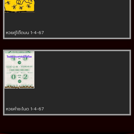
หวยคู่โต๊ดบน 1-4-67
หวยคำชะโนด 1-4-67