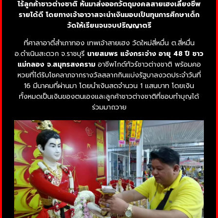
ไร้ลูกค้าชาวต่างชาติ หันมาส่งออกวัตถุมงคลสายเฮงเลี้ยงชีพ
รายได้ดี โดยทางเจ้าอาวาสจะนำเงินมอบเป็นทุนการศึกษาเด็ก
วัดให้เรียนจนจบปริญญาตรี
ที่ศาลาอาตี๋สำเภาทอง เทพเจ้าสายเฮง วัดใหม่สี่หมื่น ต.สี่หมื่น
อ.ดำเนินสะดวก จ.ราชบุรี
นายสมพร แจ้งกระจ่าง อายุ 48 ปี ชาว
แม่กลอง จ.สมุทรสงคราม
อาชีพไกด์ทัวร์ชาวต่างชาติ พร้อมคอ
หวยที่ได้รับโชคลาภจากรางวัลสลากกินแบ่งรัฐบาลงวดประจำวันที่
16 มีนาคมที่ผ่านมา โดยนำเงินสดจำนวน 1 แสนบาท โดยเงิน
ทั้งหมดเป็นเงินของตนเองและลูกค้าชาวต่างชาติที่ชอบทำบุญได้
ร่วมมาถวาย