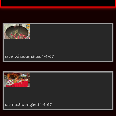
เลขอ่างน้ำมนต์ฤาษีเณร 1-4-67
เลขศาลเจ้าพญางูใหญ่ 1-4-67