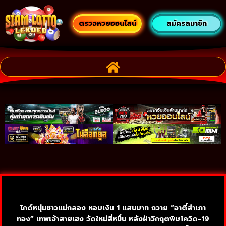
ตรวจหวยออนไลน์
สมัครสมาชิก
ไกด์หนุ่มชาวแม่กลอง หอบเงิน 1 แสนบาท ถวาย “อาตี๋สำเภา
ทอง” เทพเจ้าสายเฮง วัดใหม่สี่หมื่น หลังฝ่าวิกฤตพิษโควิด-19