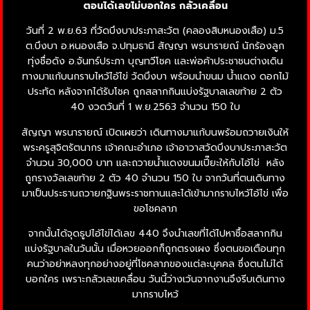
ตอนได้เลขไม่บอกใคร กลัวเคลื่อน
วันที่ 2 พ.ย.63 ที่วัดบึงบาประภาสะวัต (คลองสิบหนองเสือ) ม.5
ต.บึงบา อ.หนองเสือ จ.ปทุมธานี สัญญา พรนารายณ์ นักร้องลูก
ทุ่งชื่อดัง อ.จันทร์ประภา บุญทวีโชค และพ่อค้าประชาชนต่างเดิน
ทางมาแก้บนกราบไหว้ไอ้ไข่ วัดบึงบา พร้อมนำขนม น้ำแดง ดอกไม้
ประทัด หลังจากได้รับโชค ถูกสลากกินแบ่งรัฐบาลเลขท้าย 2 ตัว
40 งวดวันที่ 1 พ.ย.2563 จำนวน 150 ใบ
สัญญา พรนารายณ์ เปิดเผยว่า เดินทางมาแก้บนพร้อมถวายเงินให้
พระครูสุจิตรัตนากร เจ้าคณะอำเภอ เจ้าอาวาสวัดบึงบาประภาสะวัต
จำนวน 30,000 บาท และถวายน้ำแดงขนมเปี๊ยะให้กับไอ้ไข่
หลัง
ถูกรางวัลเลขท้าย 2 ตัว 40 จำนวน 150 ใบ จากวันที่ตนเดินทาง
มาเป็นประธานถวายกฐินพระราชทานและได้เข้ามากราบไหว้ไอ้ไข่ เพื่อ
ขอโชคลาภ
จากนั้นได้จุดธูปไอ้ไข่ได้เลข 440 จึงนำเลขที่ได้ไปหาซื้อสลากกิน
แบ่งรัฐบาลในวันนั้น เมื่อหวยออกก็ถูกตรงเผง ซึ่งตนขอเตือนทุก
คนว่าอย่าหลงทุกอย่างอยู่ที่โชคลาภของแต่ละบุคคล ซึ่งตนไม่ได้
บอกใคร เพราะกลัวเลขเคลื่อน วันนี้ว่างเว้นจากงานจึงรีบเดินทาง
มากราบไหว้