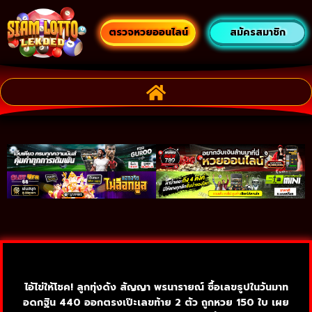
ตรวจหวยออนไลน์
สมัครสมาชิก
ไอ้ไข่ให้โชค! ลูกทุ่งดัง สัญญา พรนารายณ์ ซื้อเลขธูปในวันมาท
อดกฐิน 440 ออกตรงเป๊ะเลขท้าย 2 ตัว ถูกหวย 150 ใบ เผย