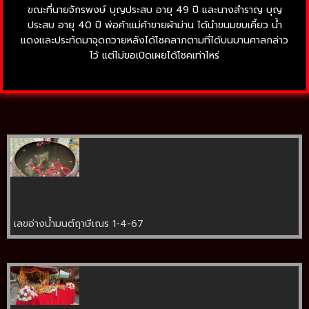
ขณะที่นายจักรพงษ์ บุญประสบ อายุ 49 ปี และนางสำราญ บุญ
ประสบ อายุ 40 ปี พ่อค้าแม่ค้าขายผ้าม่าน ได้นำขนมขบเคี้ยว น้ำ
แดงและประทัดมาจุดถวายหลังได้โชคลาภตามที่ได้บนบานศาลกล่าว
ไว้ แต่ไม่ขอเปิดเผยได้โชคเท่าไหร่
เลขอ่างน้ำมนต์ฤาษีเณร 1-4-67