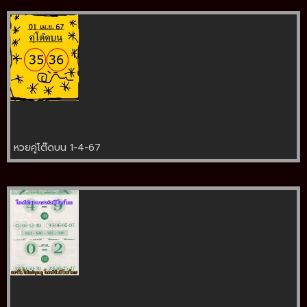
หวยคู่โต๊ดบน 1-4-67