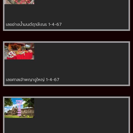
เลขอ่างน้ำมนต์ฤาษีเณร 1-4-67
เลขศาลเจ้าพญางูใหญ่ 1-4-67