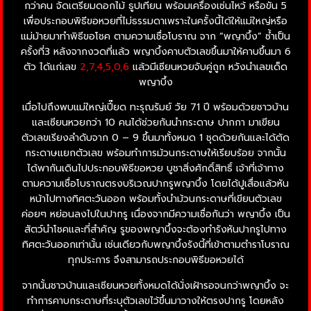
กว่าคน จัดเตรียมดอกไม้ ธูปเทียน พร้อมเครื่องเซ่นไหว้ หรือขัน 5
เพื่อประกอบพิธีขอหวยที่ไม่ธรรมดาเพราะในครั้งนี้ได้ให้แม่ใหญ่หรือ
แม่ม้ายมาทำพิธีขอโชค ตามความเชื่อโบราณ จาก “พญาบึ้ง” ซ้ำเป็น
ครั้งที่3 หลังจากงวดที่แล้ว พญาบึ้งคาบตัวเลขขึ้นมาให้คาบขึ้นมา 6
ตัว ได้แก่เลข
2,7,4,5,0,6
แล้วมีเซียนหวยจับคู่ถูก หวังนำเลขเด็ด
พญาบึ้ง
เมื่อไปถึงพบแม่ใหญ่เปี๊ยด ทะรุณรัมย์ วัย 71 ปี พร้อมด้วยชาวบ้าน
และเซียนหวยกว่า 10 คนได้ช่วยกันนำกระดาษ ปากกา มาเขียน
ตัวเลขเรียงลำดับจาก 0 – 9 ขึ้นมาทั้งหมด 1 ชุดด้วยกันและได้ตัด
กระดาษแยกตัวเลข พร้อมทำการม้วนกระดาษให้เรียบร้อย จากนั้น
ได้พากันเดินไปประกอบพิธีขอหวย บูชาสิ่งศักดิ์สิทธิ์ เจ้าที่เจ้าทาง
ตามความเชื่อโบราณตรงบริเวณปากรูพญาบึ้ง โดยได้ปูเสื่อแล้วหัน
หน้าไปทางทิศตะวันออก พร้อมทั้งนำม้วนกระดาษที่เขียนตัวเลข
ค่อยๆ หย่อนลงไปในปากรู เนื่องจากมีความเชื่อกันว่า พญาบึ้ง เป็น
สัตว์นำโชคและที่สำคัญ รูของพญาบึ้งจะต้องทำรังหันปากรูไปทาง
ทิศตะวันออกเท่านั้น เช่นเดียวกับพญาบึ้งรังนี้ที่เข้าตามตำราโบราณ
ทุกประการ จึงสามารถประกอบพิธีขอหวยได้
จากนั้นชาวบ้านและเซียนหวยทั้งหมดได้นั่งเฝ้ารอจนกว่าพญาบึ้ง จะ
ทำการคาบกระดาษที่ระบุตัวเลขไว้ขึ้นมาวางให้ตรงปากรู โดยหลัง