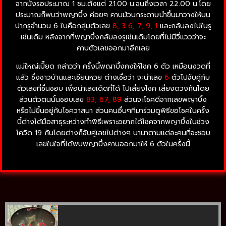
จากนั่งรอประมาณ 1 ชม.ตั้งแต่ 21.00 น.จนถึงเวลา 22.00 น.โดย
ประมาณก็พบว่าพญาบึ้ง ค่อยๆ คาบม้วนกระดาษนำขึ้นมาวางให้บน
ปากรูจำนวน 6 ใบคือกลุ่มตัวเลข
8, 3 6, 7, 9, 1
และกลับลงไปในรู
เช่นเดิม หลังจากที่พญาบึ้งกลับลงรูเช่นเดิมโดยที่ไม่มีวี่แววว่าจะ
คาบตัวเลขออกมาอีกเลย
แม่ใหญ่เปี๊ยด กล่าวว่า ครั้งนี้พญาบึ้งคงให้โชค 6 ตัว เหมือนงวดที่
แล้ว ซึ่งชาวบ้านและเซียนหวย ต่างเชื่อว่า จะนำเลข
6
ตัวไปจับคู่กับ
ตัวเลขที่ชื่นชอบ เพื่อนำเลขเด็ดที่ได้ ไปเสี่ยงโชค เสี่ยงดวงกันโดย
ส่วนตัวตนนั้นชอบเลข
83, 67, 89
ส่วนจะโชคดีจากเลขพญาบึ้ง
หรือไม่ขี้นอยู่กับโชควาสนา ส่วนคนอื่นๆทีมาร่วมดูพิธีขอโชคในครั้ง
นี้ต่างได้มือสาธุระหว่างทำพิธีเพราะอยากได้โชคจากพญาบึ้งในช่วง
โควิด 19 กันโดยต่างก็จับคู่เลขไปต่างๆ นานาตามแต่ละคนที่จะชอบ
เลขในใจที่ได้พบพญาบึ้งคาบออกมาให้ 6 ตัวในครั้งนี้