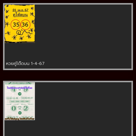
หวยคู่โต๊ดบน 1-4-67