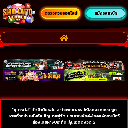
ตรวจหวยออนไลน์
สมัครสมาชิก
“กุมาระไข่” วัดป่าบึงหล่ม จ.กำแพงเพชร ให้โชคงวดแรก ถูก
หวยทั่วหน้า หลังอันเชิญมาอยู่วัด ประชาชนใกล้-ไกลแห่กราบไหว้
ส่องเลขหางประทัด ลุ้นเฮติดงวด 2