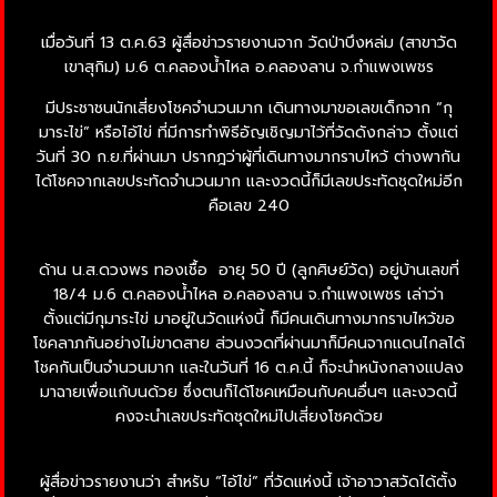
เมื่อวันที่ 13 ต.ค.63 ผู้สื่อข่าวรายงานจาก วัดป่าบึงหล่ม (สาขาวัด
เขาสุกิม) ม.6 ต.คลองน้ำไหล อ.คลองลาน จ.กำแพงเพชร
มีประชาชนนักเสี่ยงโชคจำนวนมาก เดินทางมาขอเลขเด็กจาก “กุ
มาระไข่” หรือไอ้ไข่ ที่มีการทำพิธีอัญเชิญมาไว้ที่วัดดังกล่าว ตั้งแต่
วันที่ 30 ก.ย.ที่ผ่านมา ปรากฎว่าผู้ที่เดินทางมากราบไหว้ ต่างพากัน
ได้โชคจากเลขประทัดจำนวนมาก และงวดนี้ก็มีเลขประทัดชุดใหม่อีก
คือเลข 240
ด้าน น.ส.ดวงพร ทองเชื้อ อายุ 50 ปี (ลูกศิษย์วัด) อยู่บ้านเลขที่
18/4 ม.6 ต.คลองน้ำไหล อ.คลองลาน จ.กำแพงเพชร เล่าว่า
ตั้งแต่มีกุมาระไข่ มาอยู่ในวัดแห่งนี้ ก็มีคนเดินทางมากราบไหว้ขอ
โชคลาภกันอย่างไม่ขาดสาย ส่วนงวดที่ผ่านมาก็มีคนจากแดนไกลได้
โชคกันเป็นจำนวนมาก และในวันที่ 16 ต.ค.นี้ ก็จะนำหนังกลางแปลง
มาฉายเพื่อแก้บนด้วย ซึ่งตนก็ได้โชคเหมือนกับคนอื่นๆ และงวดนี้
คงจะนำเลขประทัดชุดใหม่ไปเสี่ยงโชคด้วย
ผู้สื่อข่าวรายงานว่า สำหรับ “ไอ้ไข่” ที่วัดแห่งนี้ เจ้าอาวาสวัดได้ตั้ง