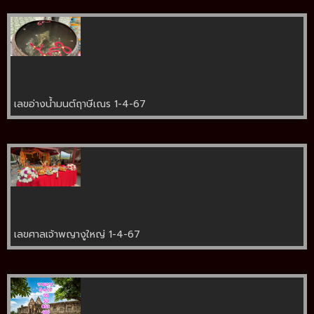
เลขอ่างน้ำมนต์ฤาษีเณร 1-4-67
เลขศาลเจ้าพญางูใหญ่ 1-4-67