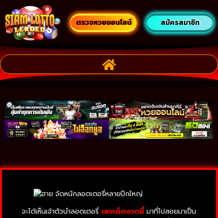
ตรวจหวยออนไลน์
สมัครสมาชิก
จะได้เห็นเจ้าตัวนำลอตเตอรี่
เลขเด็ดงวดนี้
มาที่ไปสอยมาเป็น