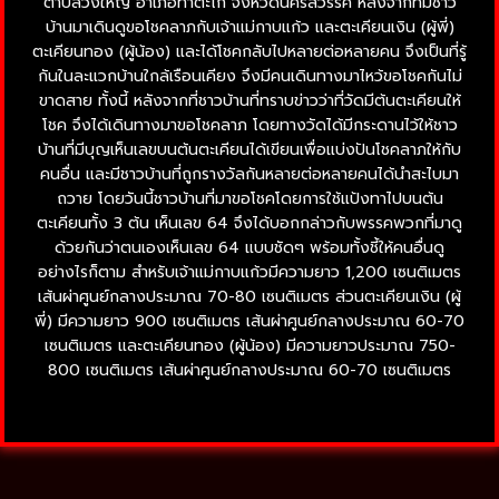
ตำบลวังใหญ่ อำเภอท่าตะโก จังหวัดนครสวรรค์ หลังจากที่มีชาว
บ้านมาเดินดูขอโชคลาภกับเจ้าแม่กาบแก้ว และตะเคียนเงิน (ผู้พี่)
ตะเคียนทอง (ผู้น้อง) และได้โชคกลับไปหลายต่อหลายคน จึงเป็นที่รู้
กันในละแวกบ้านใกล้เรือนเคียง จึงมีคนเดินทางมาไหว้ขอโชคกันไม่
ขาดสาย ทั้งนี้ หลังจากที่ชาวบ้านที่ทราบข่าวว่าที่วัดมีต้นตะเคียนให้
โชค จึงได้เดินทางมาขอโชคลาภ โดยทางวัดได้มีกระดานไว้ให้ชาว
บ้านที่มีบุญเห็นเลขบนต้นตะเคียนได้เขียนเพื่อแบ่งปันโชคลาภให้กับ
คนอื่น และมีชาวบ้านที่ถูกรางวัลกันหลายต่อหลายคนได้นำสะไบมา
ถวาย โดยวันนี้ชาวบ้านที่มาขอโชคโดยการใช้แป้งทาไปบนต้น
ตะเคียนทั้ง 3 ต้น เห็นเลข 64 จึงได้บอกกล่าวกับพรรคพวกที่มาดู
ด้วยกันว่าตนเองเห็นเลข 64 แบบชัดๆ พร้อมทั้งชี้ให้คนอื่นดู
อย่างไรก็ตาม สำหรับเจ้าแม่กาบแก้วมีความยาว 1,200 เซนติเมตร
เส้นผ่าศูนย์กลางประมาณ 70-80 เซนติเมตร ส่วนตะเคียนเงิน (ผู้
พี่) มีความยาว 900 เซนติเมตร เส้นผ่าศูนย์กลางประมาณ 60-70
เซนติเมตร และตะเคียนทอง (ผู้น้อง) มีความยาวประมาณ 750-
800 เซนติเมตร เส้นผ่าศูนย์กลางประมาณ 60-70 เซนติเมตร