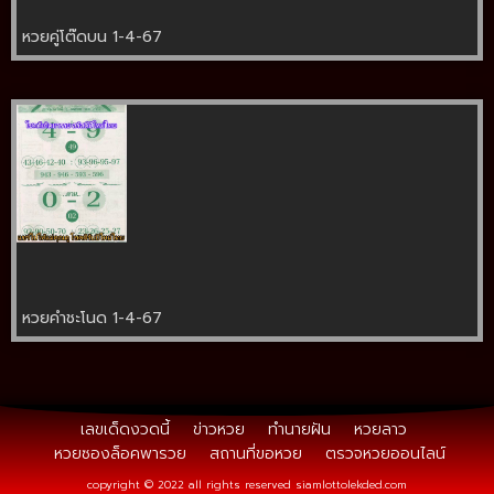
หวยคู่โต๊ดบน 1-4-67
หวยคำชะโนด 1-4-67
เลขเด็ดงวดนี้
ข่าวหวย
ทำนายฝัน
หวยลาว
หวยซองล็อคพารวย
สถานที่ขอหวย
ตรวจหวยออนไลน์
copyright © 2022 all rights reserved
siamlottolekded.com