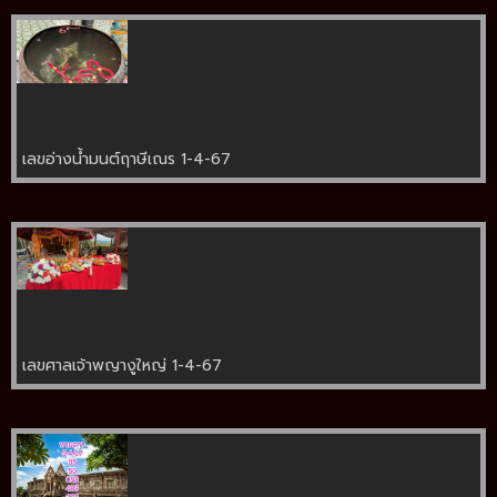
เลขอ่างน้ำมนต์ฤาษีเณร 1-4-67
เลขศาลเจ้าพญางูใหญ่ 1-4-67