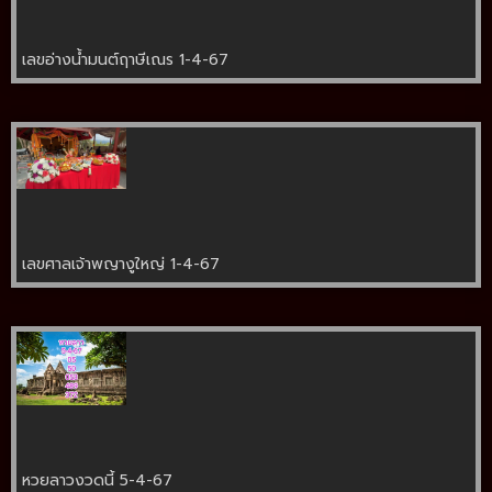
เลขอ่างน้ำมนต์ฤาษีเณร 1-4-67
เลขศาลเจ้าพญางูใหญ่ 1-4-67
หวยลาวงวดนี้ 5-4-67