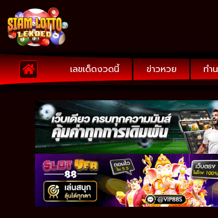
เลขเด็ดงวดนี้
ข่าวหวย
ทำน