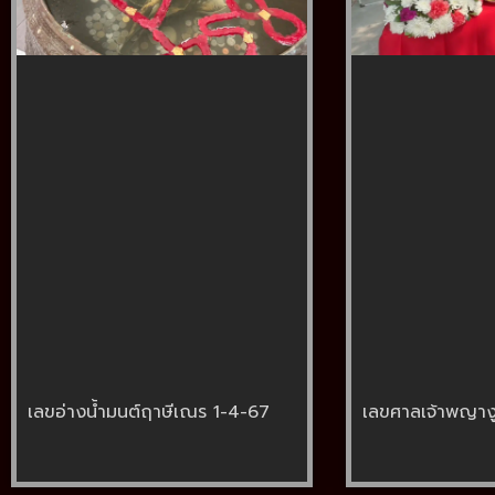
เลขอ่างน้ำมนต์ฤาษีเณร 1-4-67
เลขศาลเจ้าพญาง