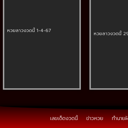
หวยลาวงวดนี้ 1-4-67
หวยลาวงวดนี้ 2
เลขเด็ดงวดนี้
ข่าวหวย
ทำนายฝ