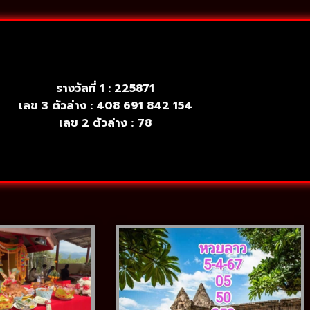
รางวัลที่ 1 : 225871
เลข 3 ตัวล่าง : 408 691 842 154
เลข 2 ตัวล่าง :
78