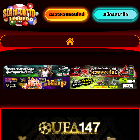
ตรวจหวยออนไลน์
สมัครสมาชิก