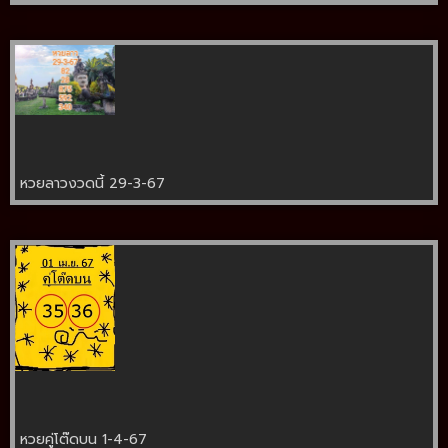
หวยลาวงวดนี้ 29-3-67
หวยคู่โต๊ดบน 1-4-67