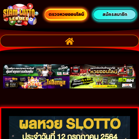
ตรวจหวยออนไลน์
สมัครสมาชิก