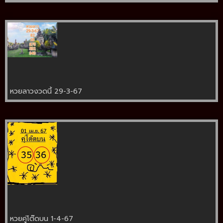
หวยลาวงวดนี้ 29-3-67
หวยคู่โต๊ดบน 1-4-67