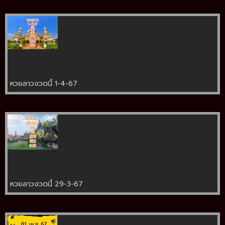
หวยลาวงวดนี้ 1-4-67
หวยลาวงวดนี้ 29-3-67