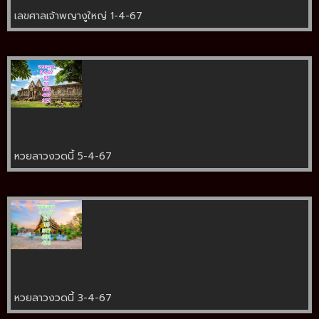
เลขศาลเจ้าพญางูใหญ่ 1-4-67
หวยลาวงวดนี้ 5-4-67
หวยลาวงวดนี้ 3-4-67