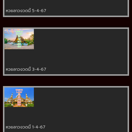
หวยลาวงวดนี้ 5-4-67
หวยลาวงวดนี้ 3-4-67
หวยลาวงวดนี้ 1-4-67