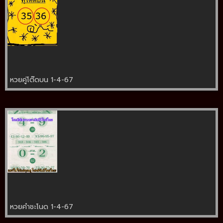
หวยคู่โต๊ดบน 1-4-67
หวยคำชะโนด 1-4-67