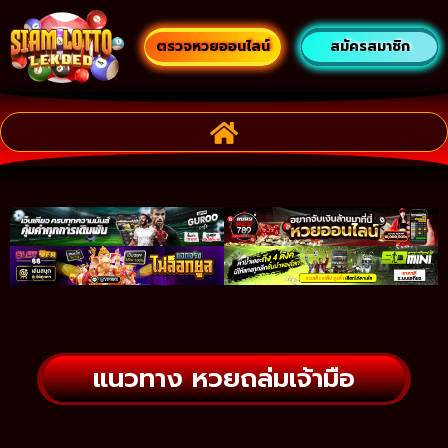
ตรวจหวยออนไลน์
สมัครสมาชิก
แนวทาง หวยถล่มเจ้ามือ